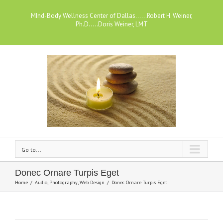
MInd-Body Wellness Center of Dallas......Robert H. Weiner,
Ph.D.....Doris Weiner, LMT
Go to...
Donec Ornare Turpis Eget
Home
/
Audio
,
Photography
,
Web Design
/
Donec Ornare Turpis Eget