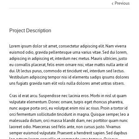
Previous
Project Description
Lorem ipsum dolor sit amet, consectetur adipiscing elit. Nam viverra
euismod odio, gravida pellentesque urna varius vitae. Sed dui lorem,
adipiscing in adipiscing et, interdum nec metus. Mauris ultricies, justo
eu convallis placerat, felis enim ornare nisi, vitae mattis nulla ante id
dui. Ut lectus purus, commodo et tincidunt vel, interdum sed lectus.
Vestibulum adipiscing tempor nisi id elementu sadips ipsums dolores
uns fugiats gravida nam elit vols nulla dolores amet untras sitsers.
Cras id erat arcu. Suspendisse nec lacinia eros. Morbi in nisl ut quam
vulputate elementum. Donec ornare, turpis eget rhoncus pharetra,
nunc augue porta orci, eu volutpat enim nisi ac risus. Proin a tortor id
orci fermentum sollicitudin tincidunt in magna. Quisque semper, leo a
malesuada dictum, orci massa blandit diam, nec porttitor quam nunc
laoreet odio. Maecenas sed felis ante, non cursus justo. Vivamus
semper euismod vulputate. Praesent a hendrerit sapien. Sed dapibus