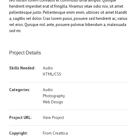
leo rutrum lorem convallis et commodo urna tempus. Quisque
hendrerit imperdiet erat id fringilla. Vivamus vitae odio nisi, sit amet
pellentesque justo. Pellentesque enim enim, ultricies sit amet blandit
a, sagittis vel dolor. Cras lorem purus, posuere sed hendrerit ac, varius
vel eros. Quisque nisl ante, posuere pulvinar bibendum a, malesuada
sed mi.
Project Details
Skills Needed:
Audio
HTML/CSS
Categories:
Audio
Photography
Web Design
Project URL:
View Project
Copyright:
From Creattica